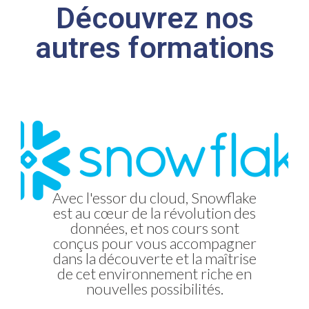
Découvrez nos
autres formations
En tant que membres actifs de la
Avec l'essor du cloud, Snowflake
est au cœur de la révolution des
communauté Qlik, nous vous
En tant que partenaires et
experts sur la solution Vizlib, nos
données, et nos cours sont
offrons un parcours de
conçus pour vous accompagner
vous permettrons de tirer parti
formation complet, du niveau
dans la découverte et la maîtrise
débutant à avancé et sur une
de la meilleure extension de
large palette d'outils de la gamme
de cet environnement riche en
visualisation pour Qlik.
nouvelles possibilités.
Qlik.