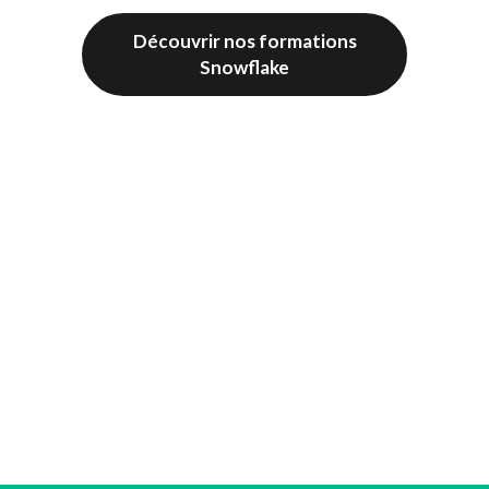
Découvrir nos formations
Découvrir nos formations
Découvrir nos formations
Vizlib
Snowflake
Qlik