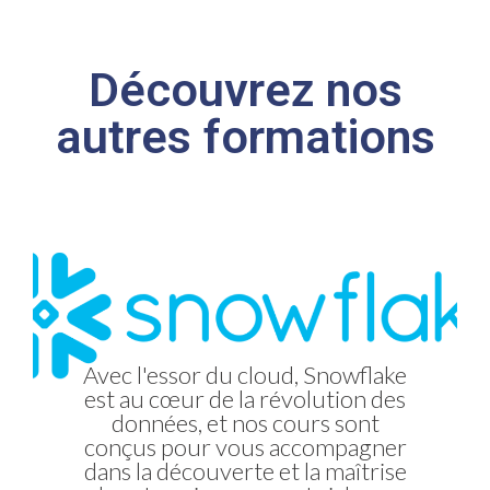
Découvrez nos
autres formations
Avec l'essor du cloud, Snowflake
est au cœur de la révolution des
En tant que partenaires et
experts sur la solution Vizlib, nos
données, et nos cours sont
conçus pour vous accompagner
vous permettrons de tirer parti
dans la découverte et la maîtrise
de la meilleure extension de